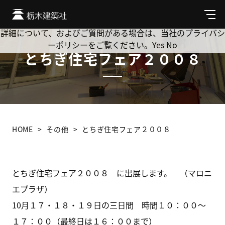
Cookie を使用して、お客様の活動を追跡してもよろしいです
か? 当社ではお客様のプライバシーを極めて重視しています。
メ
ニ
詳細について、およびご質問がある場合は、当社のプライバシ
ュ
ーポリシーをご覧ください。
Yes
No
ー
とちぎ住宅フェア２００８
HOME
その他
とちぎ住宅フェア２００８
とちぎ住宅フェア２００８ に出展します。 （マロニ
エプラザ）
10月１７・１８・１９日の三日間 時間１０：００～
１７：００（最終日は１６：００まで）