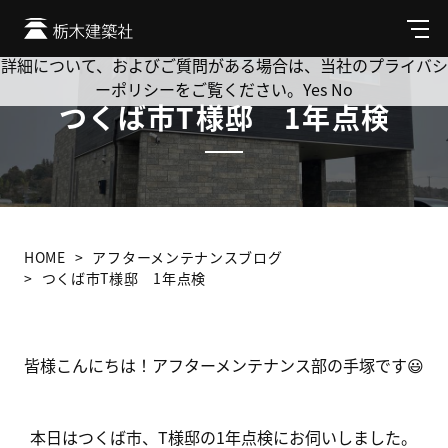
Cookie を使用して、お客様の活動を追跡してもよろしいです
か? 当社ではお客様のプライバシーを極めて重視しています。
メ
ニ
詳細について、およびご質問がある場合は、当社のプライバシ
ュ
ーポリシーをご覧ください。
Yes
No
ー
つくば市T様邸 1年点検
HOME
アフターメンテナンスブログ
つくば市T様邸 1年点検
皆様こんにちは！アフターメンテナンス部の手塚です😃
本日はつくば市、T様邸の1年点検にお伺いしました。