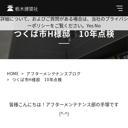
Cookie を使用して、お客様の活動を追跡してもよろしいです
か? 当社ではお客様のプライバシーを極めて重視しています。
メ
ニ
詳細について、およびご質問がある場合は、当社のプライバシ
ュ
ーポリシーをご覧ください。
Yes
No
ー
つくば市H様邸 10年点検
HOME
アフターメンテナンスブログ
つくば市H様邸 10年点検
皆様こんにちは！アフターメンテナンス部の手塚です
(^-^)