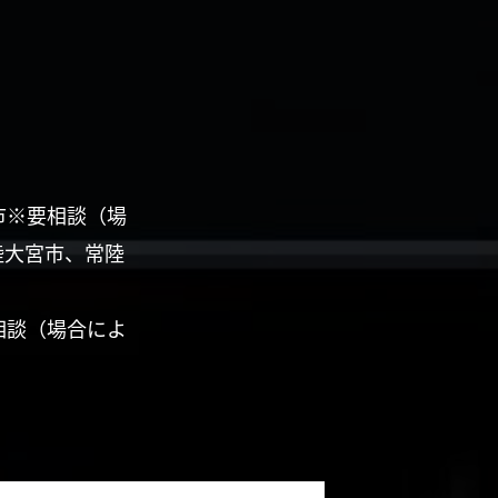
市※要相談（場
陸大宮市、常陸
相談（場合によ