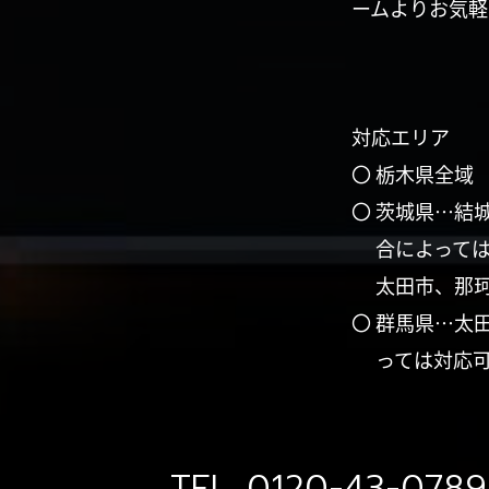
ームよりお気軽
対応エリア
〇 栃木県全域
〇 茨城県…結
合によって
太田市、那
〇 群馬県…太
っては対応
TEL.
0120-43-0789