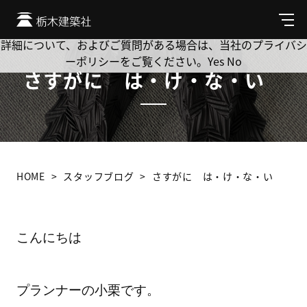
Cookie を使用して、お客様の活動を追跡してもよろしいです
か? 当社ではお客様のプライバシーを極めて重視しています。
メ
ニ
詳細について、およびご質問がある場合は、当社のプライバシ
ュ
ーポリシーをご覧ください。
Yes
No
ー
さすがに は・け・な・い
HOME
スタッフブログ
さすがに は・け・な・い
こんにちは
プランナーの小栗です。