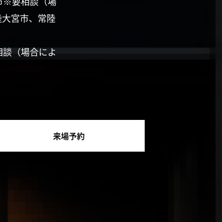
市※要相談（場
陸大宮市、常陸
相談（場合によ
来場予約