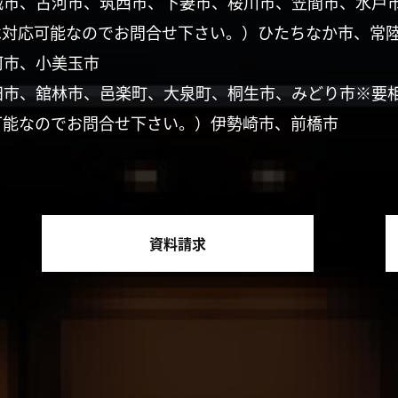
城市、古河市、筑西市、下妻市、桜川市、笠間市、水戸
は対応可能なのでお問合せ下さい。）ひたちなか市、常
珂市、小美玉市
田市、舘林市、邑楽町、大泉町、桐生市、みどり市※要
可能なのでお問合せ下さい。）伊勢崎市、前橋市
資料請求