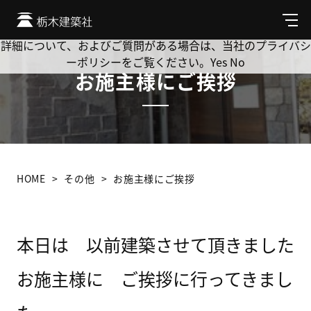
Cookie を使用して、お客様の活動を追跡してもよろしいです
か? 当社ではお客様のプライバシーを極めて重視しています。
メ
ニ
詳細について、およびご質問がある場合は、当社のプライバシ
ュ
ーポリシーをご覧ください。
Yes
No
ー
お施主様にご挨拶
HOME
その他
お施主様にご挨拶
本日は 以前建築させて頂きました
お施主様に ご挨拶に行ってきまし