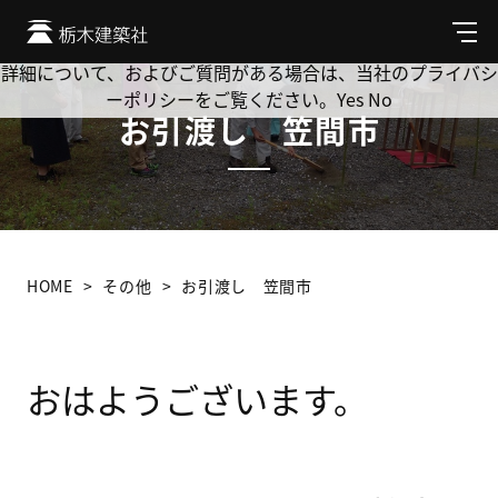
Cookie を使用して、お客様の活動を追跡してもよろしいです
か? 当社ではお客様のプライバシーを極めて重視しています。
メ
ニ
詳細について、およびご質問がある場合は、当社のプライバシ
ュ
ーポリシーをご覧ください。
Yes
No
ー
お引渡し 笠間市
HOME
その他
お引渡し 笠間市
おはようございます。