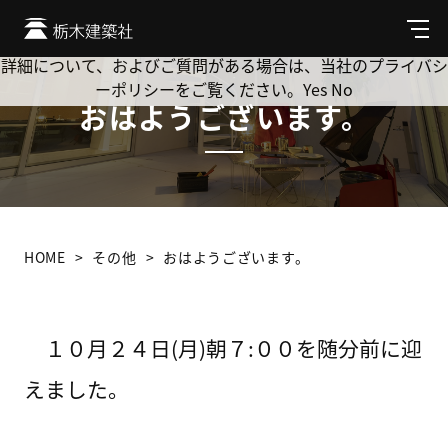
Cookie を使用して、お客様の活動を追跡してもよろしいです
か? 当社ではお客様のプライバシーを極めて重視しています。
メ
ニ
詳細について、およびご質問がある場合は、当社のプライバシ
ュ
ーポリシーをご覧ください。
Yes
No
ー
おはようございます。
HOME
その他
おはようございます。
１０月２４日(月)朝７:００を随分前に迎
えました。