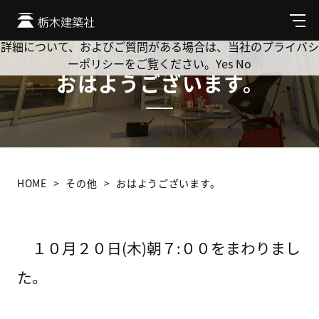
Cookie を使用して、お客様の活動を追跡してもよろしいです
か? 当社ではお客様のプライバシーを極めて重視しています。
メ
ニ
詳細について、およびご質問がある場合は、当社のプライバシ
ュ
ーポリシーをご覧ください。
Yes
No
ー
おはようございます。
HOME
その他
おはようございます。
１０月２０日(木)朝７:００をまわりまし
た。