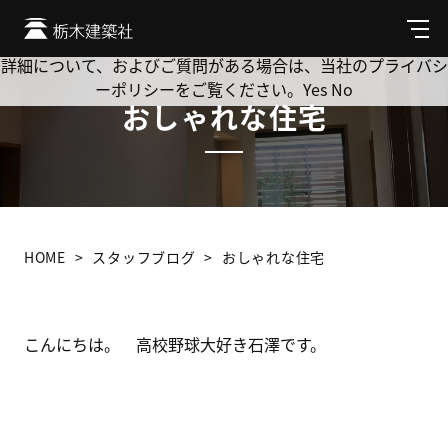
Cookie を使用して、お客様の活動を追跡してもよろしいです
か? 当社ではお客様のプライバシーを極めて重視しています。
メ
ニ
詳細について、およびご質問がある場合は、当社のプライバシ
ュ
ーポリシーをご覧ください。
Yes
No
ー
おしゃれな住宅
HOME
スタッフブログ
おしゃれな住宅
こんにちは。 高校野球大好き石澤です。