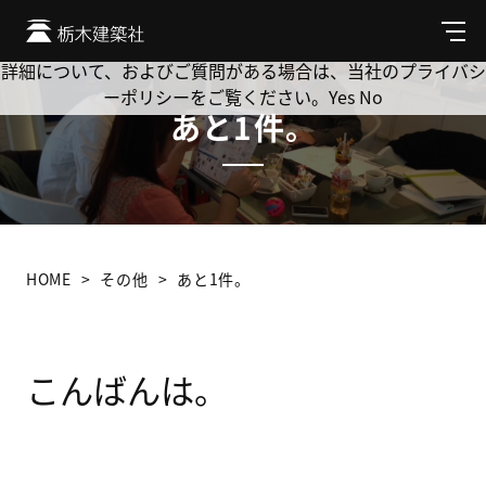
Cookie を使用して、お客様の活動を追跡してもよろしいです
か? 当社ではお客様のプライバシーを極めて重視しています。
メ
ニ
詳細について、およびご質問がある場合は、当社のプライバシ
ュ
ーポリシーをご覧ください。
Yes
No
ー
あと1件。
HOME
その他
あと1件。
こんばんは。