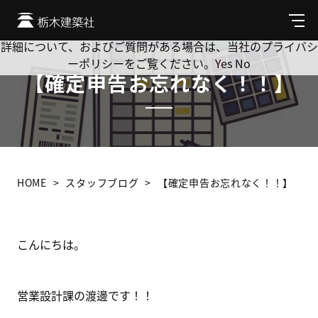
Cookie を使用して、お客様の活動を追跡してもよろしいです
か? 当社ではお客様のプライバシーを極めて重視しています。
メ
ニ
詳細について、およびご質問がある場合は、当社のプライバシ
ュ
ーポリシーをご覧ください。
Yes
No
ー
【確定申告お忘れなく！！】
HOME
スタッフブログ
【確定申告お忘れなく！！】
こんにちは。
営業設計課の渡邊です！！