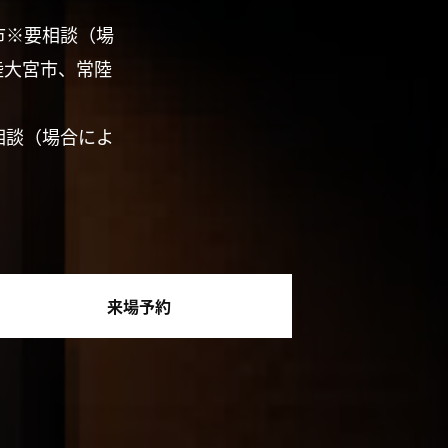
市※要相談（場
陸大宮市、常陸
相談（場合によ
来場予約