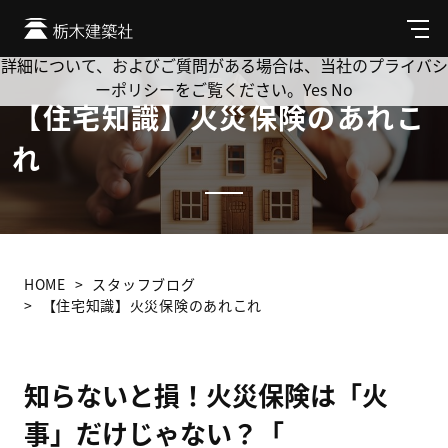
Cookie を使用して、お客様の活動を追跡してもよろしいです
か? 当社ではお客様のプライバシーを極めて重視しています。
メ
ニ
詳細について、およびご質問がある場合は、当社のプライバシ
ュ
ーポリシーをご覧ください。
Yes
No
ー
【住宅知識】火災保険のあれこ
れ
HOME
スタッフブログ
【住宅知識】火災保険のあれこれ
知らないと損！火災保険は「火
事」だけじゃない？「