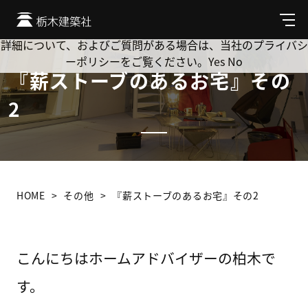
Cookie を使用して、お客様の活動を追跡してもよろしいです
か? 当社ではお客様のプライバシーを極めて重視しています。
メ
ニ
詳細について、およびご質問がある場合は、当社のプライバシ
ュ
ーポリシーをご覧ください。
Yes
No
ー
『薪ストーブのあるお宅』その
2
HOME
その他
『薪ストーブのあるお宅』その2
こんにちはホームアドバイザーの柏木で
す。