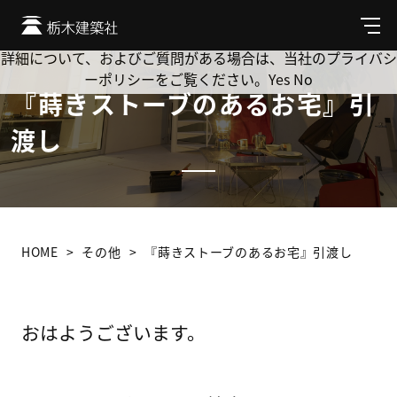
Cookie を使用して、お客様の活動を追跡してもよろしいです
か? 当社ではお客様のプライバシーを極めて重視しています。
メ
ニ
詳細について、およびご質問がある場合は、当社のプライバシ
ュ
ーポリシーをご覧ください。
Yes
No
ー
『蒔きストーブのあるお宅』引
渡し
HOME
その他
『蒔きストーブのあるお宅』引渡し
おはようございます。