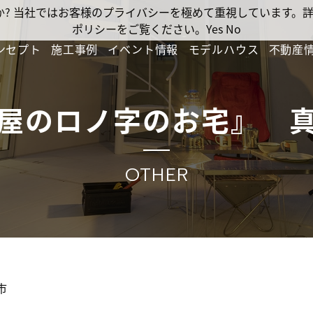
ですか? 当社ではお客様のプライバシーを極めて重視しています
ポリシーをご覧ください。
Yes
No
ンセプト
施工事例
イベント情報
モデルハウス
不動産
屋のロノ字のお宅』 
OTHER
市