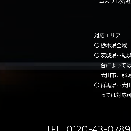
ームよりお気軽
対応エリア
〇 栃木県全域
〇 茨城県…結
合によって
太田市、那
〇 群馬県…太
っては対応
TEL.
0120-43-0789