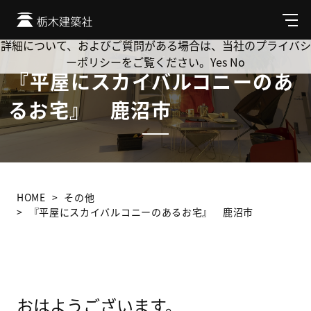
Cookie を使用して、お客様の活動を追跡してもよろしいです
か? 当社ではお客様のプライバシーを極めて重視しています。
メ
ニ
詳細について、およびご質問がある場合は、当社のプライバシ
ュ
ーポリシーをご覧ください。
Yes
No
ー
『平屋にスカイバルコニーのあ
るお宅』 鹿沼市
HOME
その他
『平屋にスカイバルコニーのあるお宅』 鹿沼市
おはようございます。