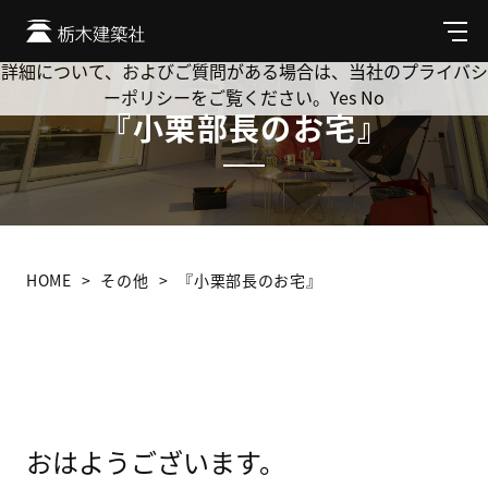
Cookie を使用して、お客様の活動を追跡してもよろしいです
か? 当社ではお客様のプライバシーを極めて重視しています。
メ
ニ
詳細について、およびご質問がある場合は、当社のプライバシ
ュ
ーポリシーをご覧ください。
Yes
No
ー
『小栗部長のお宅』
HOME
その他
『小栗部長のお宅』
おはようございます。