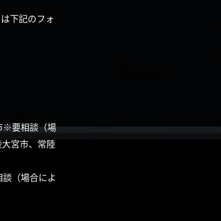
くは下記のフォ
市※要相談（場
陸大宮市、常陸
相談（場合によ