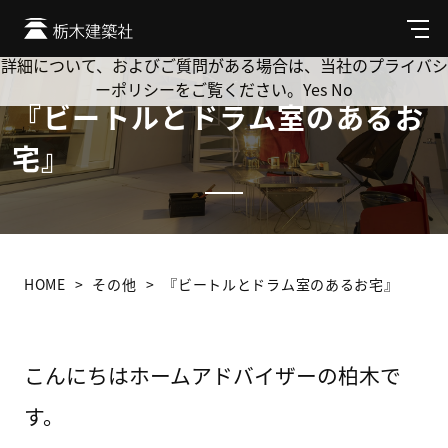
Cookie を使用して、お客様の活動を追跡してもよろしいです
か? 当社ではお客様のプライバシーを極めて重視しています。
メ
ニ
詳細について、およびご質問がある場合は、当社のプライバシ
ュ
ーポリシーをご覧ください。
Yes
No
ー
『ビートルとドラム室のあるお
宅』
HOME
その他
『ビートルとドラム室のあるお宅』
こんにちはホームアドバイザーの柏木で
す。