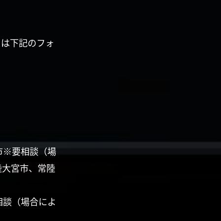
くは下記のフォ
市※要相談（場
陸大宮市、常陸
相談（場合によ