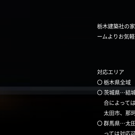
栃木建築社の家
ームよりお気軽
対応エリア
〇 栃木県全域
〇 茨城県…結
合によって
太田市、那
〇 群馬県…太
っては対応