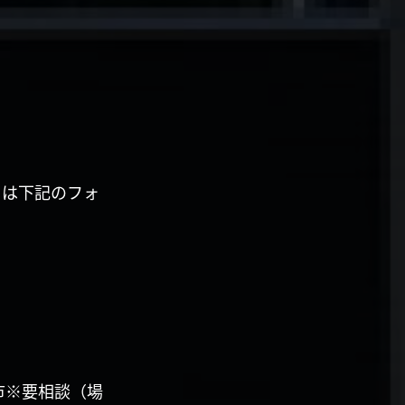
くは下記のフォ
市※要相談（場