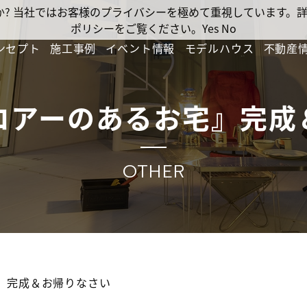
ですか? 当社ではお客様のプライバシーを極めて重視しています
ポリシーをご覧ください。
Yes
No
ンセプト
施工事例
イベント情報
モデルハウス
不動産
ロアーのあるお宅』完成
OTHER
』完成＆お帰りなさい