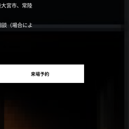
陸大宮市、常陸
相談（場合によ
来場予約