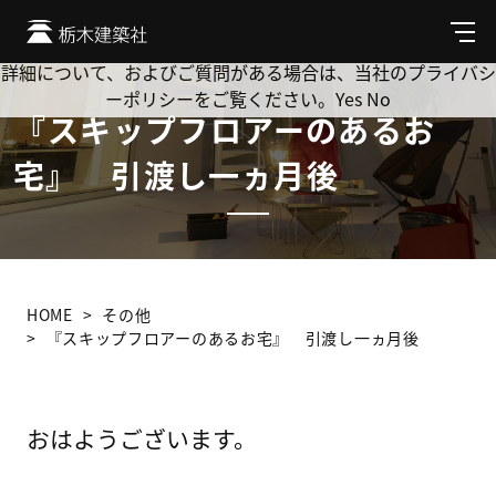
Cookie を使用して、お客様の活動を追跡してもよろしいです
か? 当社ではお客様のプライバシーを極めて重視しています。
メ
ニ
詳細について、およびご質問がある場合は、当社のプライバシ
ュ
ーポリシーをご覧ください。
Yes
No
ー
『スキップフロアーのあるお
宅』 引渡し一ヵ月後
HOME
その他
『スキップフロアーのあるお宅』 引渡し一ヵ月後
おはようございます。