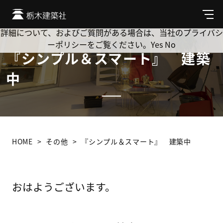
Cookie を使用して、お客様の活動を追跡してもよろしいです
か? 当社ではお客様のプライバシーを極めて重視しています。
メ
ニ
詳細について、およびご質問がある場合は、当社のプライバシ
ュ
ーポリシーをご覧ください。
Yes
No
ー
『シンプル＆スマート』 建築
中
HOME
その他
『シンプル＆スマート』 建築中
おはようございます。