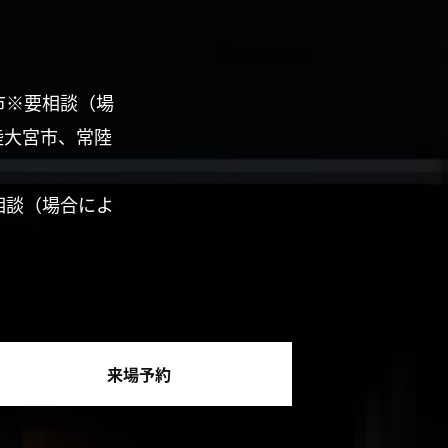
市※要相談（場
陸大宮市、常陸
相談（場合によ
来場予約