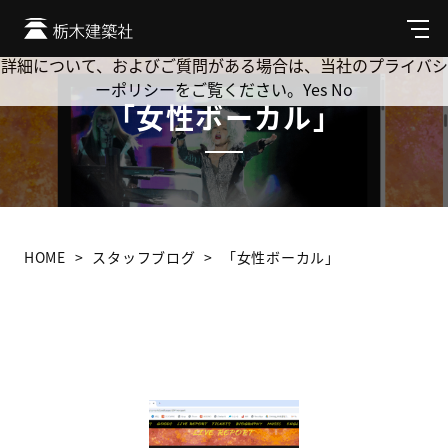
Cookie を使用して、お客様の活動を追跡してもよろしいです
か? 当社ではお客様のプライバシーを極めて重視しています。
メ
ニ
詳細について、およびご質問がある場合は、当社のプライバシ
ュ
ーポリシーをご覧ください。
Yes
No
ー
「女性ボーカル」
HOME
スタッフブログ
「女性ボーカル」