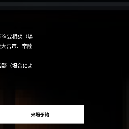
市※要相談（場
陸大宮市、常陸
相談（場合によ
来場予約