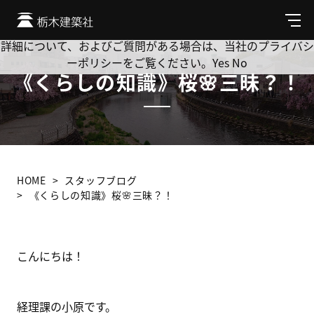
Cookie を使用して、お客様の活動を追跡してもよろしいです
か? 当社ではお客様のプライバシーを極めて重視しています。
メ
ニ
詳細について、およびご質問がある場合は、当社のプライバシ
ュ
ーポリシーをご覧ください。
Yes
No
ー
《くらしの知識》桜🌸三昧？！
HOME
スタッフブログ
《くらしの知識》桜🌸三昧？！
こんにちは！
経理課の小原です。