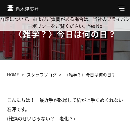
Cookie を使用して、お客様の活動を追跡してもよろしいです
か? 当社ではお客様のプライバシーを極めて重視しています。
メ
ニ
詳細について、およびご質問がある場合は、当社のプライバシ
ュ
ーポリシーをご覧ください。
Yes
No
ー
〈雑学？〉今日は何の日？
HOME
スタッフブログ
〈雑学？〉今日は何の日？
こんにちは！ 最近手が乾燥して紙が上手くめくれない
石澤です。
(乾燥のせいじゃない？ 老化？)