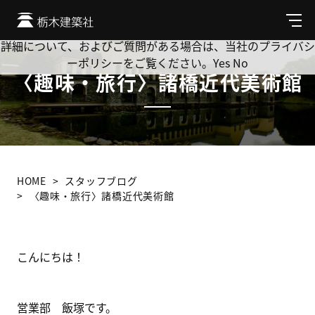
Cookie を使用して、お客様の活動を追跡してもよろしいです
か? 当社ではお客様のプライバシーを極めて重視しています。
メ
ニ
詳細について、およびご質問がある場合は、当社のプライバシ
ュ
ーポリシーをご覧ください。
Yes
No
ー
〈趣味・旅行〉諸橋近代美術館
HOME
スタッフブログ
〈趣味・旅行〉諸橋近代美術館
こんにちは！
営業部 飯塚です。