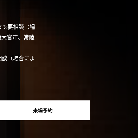
市※要相談（場
陸大宮市、常陸
相談（場合によ
来場予約