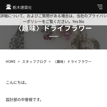
Cookie を使用して、お客様の活動を追跡してもよろしいです
か? 当社ではお客様のプライバシーを極めて重視しています。
メ
ニ
詳細について、およびご質問がある場合は、当社のプライバシ
ュ
ーポリシーをご覧ください。
Yes
No
ー
〈趣味〉ドライフラワー
HOME
スタッフブログ
〈趣味〉ドライフラワー
こんにちは。
設計部の中曽根です。