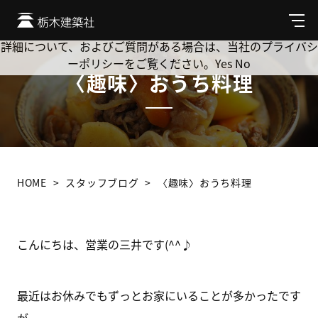
Cookie を使用して、お客様の活動を追跡してもよろしいです
か? 当社ではお客様のプライバシーを極めて重視しています。
メ
ニ
詳細について、およびご質問がある場合は、当社のプライバシ
ュ
ーポリシーをご覧ください。
Yes
No
ー
〈趣味〉おうち料理
HOME
スタッフブログ
〈趣味〉おうち料理
こんにちは、営業の三井です(^^♪
最近はお休みでもずっとお家にいることが多かったです