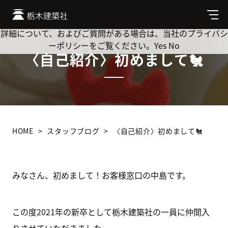
Cookie を使用して、お客様の活動を追跡してもよろしいです
か? 当社ではお客様のプライバシーを極めて重視しています。
メ
ニ
詳細について、およびご質問がある場合は、当社のプライバシ
ュ
ーポリシーをご覧ください。
Yes
No
ー
〈自己紹介〉初めまして🐔
HOME
スタッフブログ
〈自己紹介〉初めまして🐔
みなさん、初めまして！お客様窓口の中島です。
この度2021年の新卒として栃木建築社の一員に仲間入