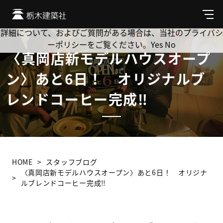
Cookie を使用して、お客様の活動を追跡してもよろしいです
か? 当社ではお客様のプライバシーを極めて重視しています。
メ
ニ
詳細について、およびご質問がある場合は、当社のプライバシ
ュ
ーポリシーをご覧ください。
Yes
No
ー
〈真岡店新モデルハウスオープ
ン〉あと6日！ オリジナルブ
レンドコーヒー完成‼
HOME
スタッフブログ
〈真岡店新モデルハウスオープン〉あと6日！ オリジナ
ルブレンドコーヒー完成‼