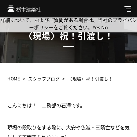
Cookie を使用して、お客様の活動を追跡してもよろしいです
か? 当社ではお客様のプライバシーを極めて重視しています。
メ
ニ
詳細について、およびご質問がある場合は、当社のプライバシ
ュ
ーポリシーをご覧ください。
Yes
No
ー
〈現場〉祝！引渡し！
HOME
スタッフブログ
〈現場〉祝！引渡し！
こんにちは！ 工務部の石澤です。
現場の段取りをする際に、大安や仏滅・三隣亡などを気