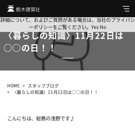
Cookie を使用して、お客様の活動を追跡してもよろしいです
か? 当社ではお客様のプライバシーを極めて重視しています。
メ
ニ
詳細について、およびご質問がある場合は、当社のプライバシ
ュ
ーポリシーをご覧ください。
Yes
No
ー
〈暮らしの知識〉11月22日は
○○の日！！
HOME
スタッフブログ
〈暮らしの知識〉11月22日は○○の日！！
こんにちは、総務の浅野です♪