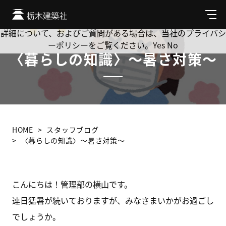
Cookie を使用して、お客様の活動を追跡してもよろしいです
か? 当社ではお客様のプライバシーを極めて重視しています。
メ
ニ
詳細について、およびご質問がある場合は、当社のプライバシ
ュ
ーポリシーをご覧ください。
Yes
No
ー
〈暮らしの知識〉～暑さ対策～
HOME
スタッフブログ
〈暮らしの知識〉～暑さ対策～
こんにちは！管理部の横山です。
連日猛暑が続いておりますが、みなさまいかがお過ごし
でしょうか。