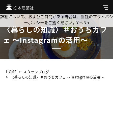
Cookie を使用して、お客様の活動を追跡してもよろしいです
か? 当社ではお客様のプライバシーを極めて重視しています。
メ
ニ
詳細について、およびご質問がある場合は、当社のプライバシ
ュ
ーポリシーをご覧ください。
Yes
No
ー
〈暮らしの知識〉＃おうちカフ
ェ ～Instagramの活用～
HOME
スタッフブログ
〈暮らしの知識〉＃おうちカフェ ～Instagramの活用～