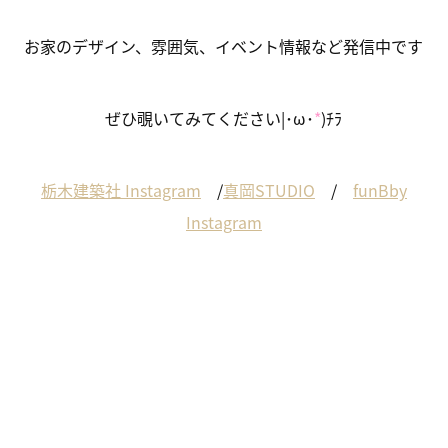
お家のデザイン、雰囲気、イベント情報など発信中です
ぜひ覗いてみてください|･ω･
*
)ﾁﾗ
栃木建築社 Instagram
/
真岡STUDIO
/
funBby
Instagram