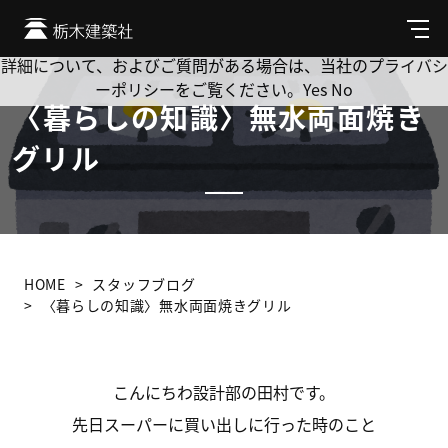
Cookie を使用して、お客様の活動を追跡してもよろしいです
か? 当社ではお客様のプライバシーを極めて重視しています。
メ
ニ
詳細について、およびご質問がある場合は、当社のプライバシ
ュ
ーポリシーをご覧ください。
Yes
No
ー
〈暮らしの知識〉無水両面焼き
グリル
HOME
スタッフブログ
〈暮らしの知識〉無水両面焼きグリル
こんにちわ設計部の田村です。
先日スーパーに買い出しに行った時のこと