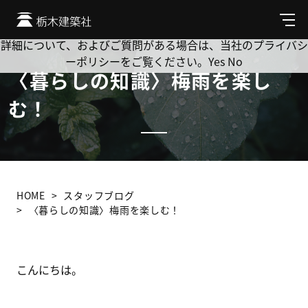
Cookie を使用して、お客様の活動を追跡してもよろしいです
か? 当社ではお客様のプライバシーを極めて重視しています。
メ
ニ
詳細について、およびご質問がある場合は、当社のプライバシ
ュ
ーポリシーをご覧ください。
Yes
No
ー
〈暮らしの知識〉梅雨を楽し
む！
HOME
スタッフブログ
〈暮らしの知識〉梅雨を楽しむ！
こんにちは。