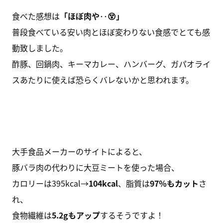
食べた感想は
「ほぼ肉や‥😵」
普段食べている安い肉とほぼ変わりない食感でとても感
動致しました。
酢豚、回鍋肉、キーマカレー、ハンバーグ、ガパオライ
スあたりに使えば恐らくバレないかと思われます。
大手食品メーカーのサイトによると、
豚バラ肉の代わりに大豆ミートを使った場合、
カロリーは395kcal→
104kcal
、脂質は
97％もカット
さ
れ、
食物繊維は
5.2gもアップ
するそうですよ！