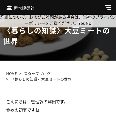
Cookie を使用して、お客様の活動を追跡してもよろしいです
か? 当社ではお客様のプライバシーを極めて重視しています。
メ
ニ
詳細について、およびご質問がある場合は、当社のプライバシ
ュ
ーポリシーをご覧ください。
Yes
No
ー
〈暮らしの知識〉大豆ミートの
世界
HOME
スタッフブログ
〈暮らしの知識〉大豆ミートの世界
こんにちは！管理課の澤田です。
食欲の初夏ですね‥