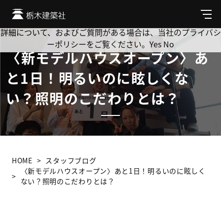
Cookie を使用して、お客様の活動を追跡してもよろしいです
か? 当社ではお客様のプライバシーを極めて重視しています。
メ
ニ
詳細について、およびご質問がある場合は、当社のプライバシ
ュ
ーポリシーをご覧ください。
Yes
No
ー
〈新モデルハウスオープン〉あ
と1日！明るいのに眩しくな
い？照明のこだわりとは？
HOME
スタッフブログ
〈新モデルハウスオープン〉あと1日！明るいのに眩しく
ない？照明のこだわりとは？