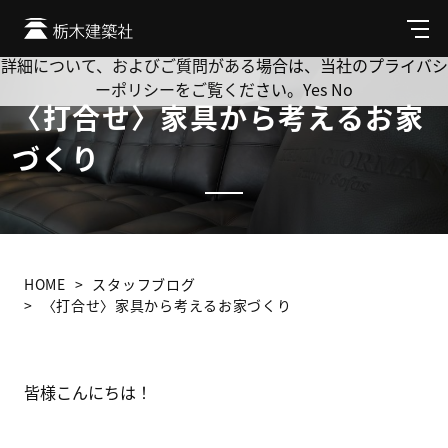
Cookie を使用して、お客様の活動を追跡してもよろしいです
か? 当社ではお客様のプライバシーを極めて重視しています。
メ
ニ
詳細について、およびご質問がある場合は、当社のプライバシ
ュ
ーポリシーをご覧ください。
Yes
No
ー
〈打合せ〉家具から考えるお家
づくり
HOME
スタッフブログ
〈打合せ〉家具から考えるお家づくり
皆様こんにちは！