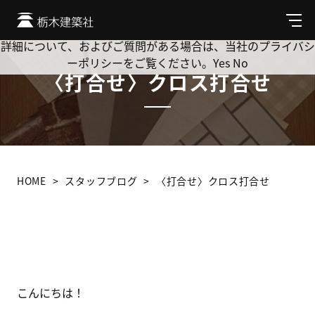
Cookie を使用して、お客様の活動を追跡してもよろしいです
か? 当社ではお客様のプライバシーを極めて重視しています。
メ
ニ
詳細について、およびご質問がある場合は、当社のプライバシ
ュ
ーポリシーをご覧ください。
Yes
No
ー
〈打合せ〉クロス打合せ
HOME
スタッフブログ
〈打合せ〉クロス打合せ
こんにちは！