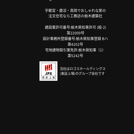
宇都宮・鹿沼・真岡でおしゃれな家の
注文住宅なら工務店の栃木建築社
建設業許可番号:栃木県知事許可 (般-2)
第22009号
設計事務所登録番号:栃木県知事登録 Bハ
第4202号
宅地建物取引業免許:栃木県知事（1）
第5242号
当社はロゴスホールディングス
(東証上場)のグループ会社です