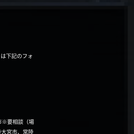
くは下記のフォ
市※要相談（場
陸大宮市、常陸