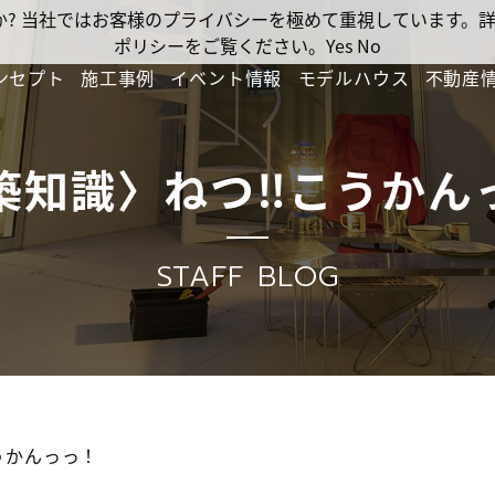
ですか? 当社ではお客様のプライバシーを極めて重視しています
ポリシーをご覧ください。
Yes
No
ンセプト
施工事例
イベント情報
モデルハウス
不動産
築知識〉ねつ‼こうかん
STAFF BLOG
うかんっっ！