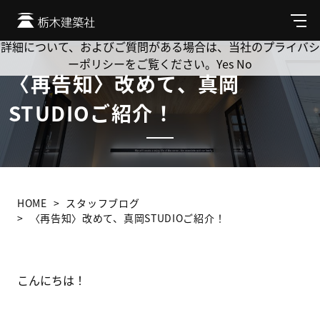
Cookie を使用して、お客様の活動を追跡してもよろしいです
か? 当社ではお客様のプライバシーを極めて重視しています。
メ
ニ
詳細について、およびご質問がある場合は、当社のプライバシ
ュ
ーポリシーをご覧ください。
Yes
No
ー
〈再告知〉改めて、真岡
STUDIOご紹介！
HOME
スタッフブログ
〈再告知〉改めて、真岡STUDIOご紹介！
こんにちは！