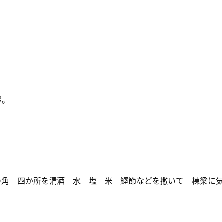
拶。
の角 四か所を清酒 水 塩 米 鰹節などを撒いて 棟梁に