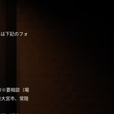
くは下記のフォ
市※要相談（場
陸大宮市、常陸